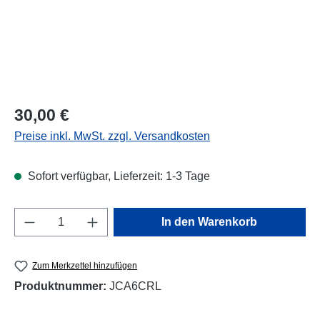
Regulärer Preis:
30,00 €
Preise inkl. MwSt. zzgl. Versandkosten
Sofort verfügbar, Lieferzeit: 1-3 Tage
Produkt Anzahl: Gib den gewünschten Wert e
In den Warenkorb
Zum Merkzettel hinzufügen
Produktnummer:
JCA6CRL