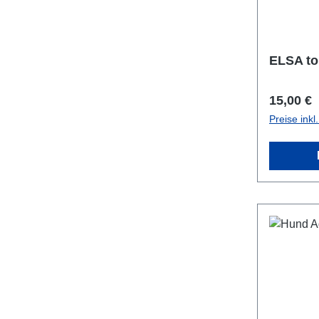
ELSA to
Reguläre
15,00 €
Preise ink