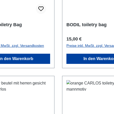
iletry Bag
BODIL toiletry bag
r Preis:
Regulärer Preis:
15,00 €
l. MwSt. zzgl. Versandkosten
Preise inkl. MwSt. zzgl. Vers
In den Warenkorb
In den Warenko