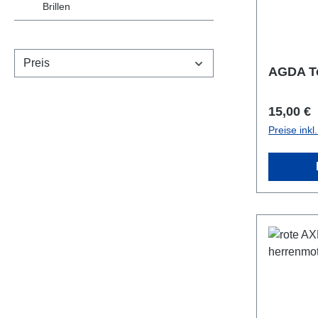
Brillen
Preis
AGDA To
Reguläre
15,00 €
Preise ink