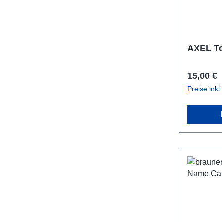
AXEL To
Reguläre
15,00 €
Preise ink