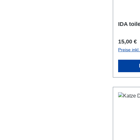
IDA toil
Reguläre
15,00 €
Preise ink