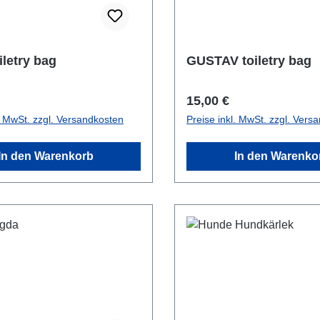
iletry bag
GUSTAV toiletry bag
r Preis:
Regulärer Preis:
15,00 €
l. MwSt. zzgl. Versandkosten
Preise inkl. MwSt. zzgl. Vers
In den Warenkorb
In den Warenko