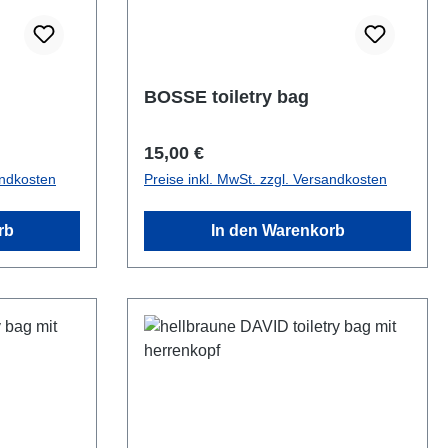
BOSSE toiletry bag
Regulärer Preis:
15,00 €
andkosten
Preise inkl. MwSt. zzgl. Versandkosten
rb
In den Warenkorb