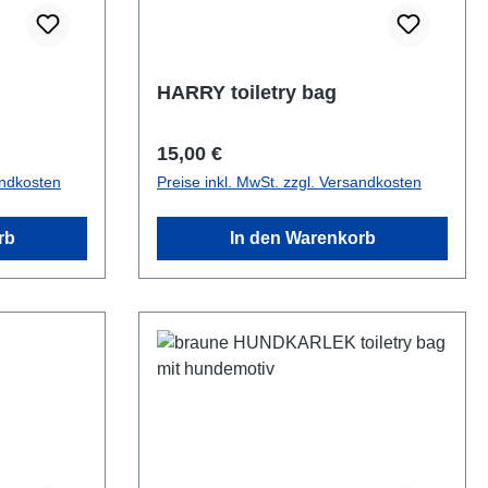
HARRY toiletry bag
Regulärer Preis:
15,00 €
andkosten
Preise inkl. MwSt. zzgl. Versandkosten
rb
In den Warenkorb