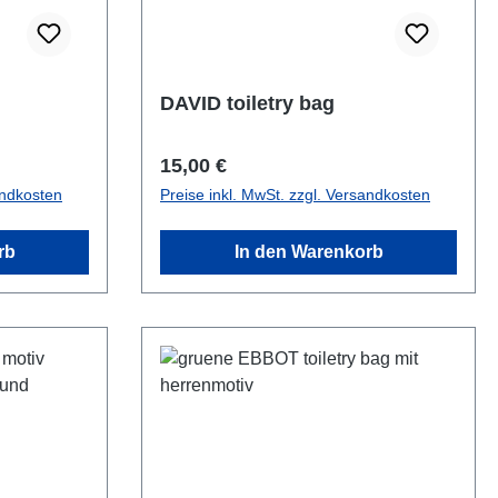
DAVID toiletry bag
Regulärer Preis:
15,00 €
andkosten
Preise inkl. MwSt. zzgl. Versandkosten
rb
In den Warenkorb