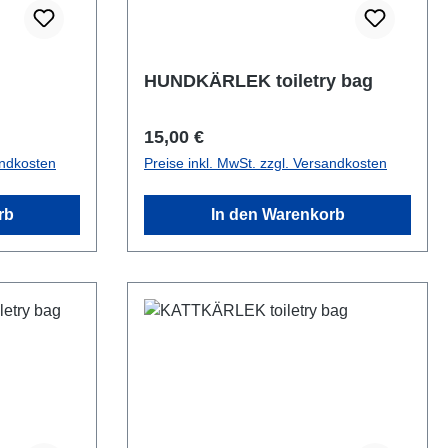
HUNDKÄRLEK toiletry bag
Regulärer Preis:
15,00 €
andkosten
Preise inkl. MwSt. zzgl. Versandkosten
rb
In den Warenkorb