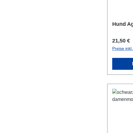
Hund A
Reguläre
21,50 €
Preise ink