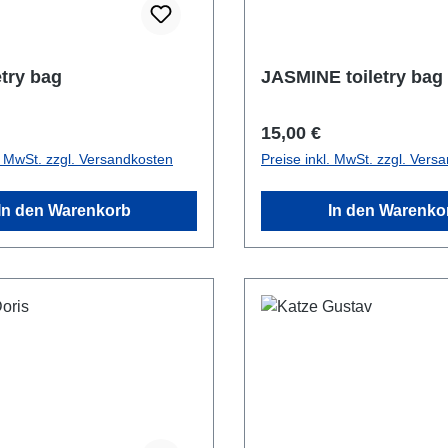
etry bag
JASMINE toiletry bag
r Preis:
Regulärer Preis:
15,00 €
l. MwSt. zzgl. Versandkosten
Preise inkl. MwSt. zzgl. Vers
In den Warenkorb
In den Warenko