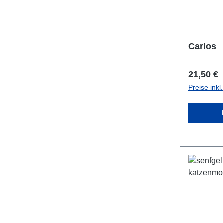
Carlos
Reguläre
21,50 €
Preise ink