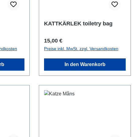
KATTKÄRLEK toiletry bag
Regulärer Preis:
15,00 €
andkosten
Preise inkl. MwSt. zzgl. Versandkosten
rb
In den Warenkorb