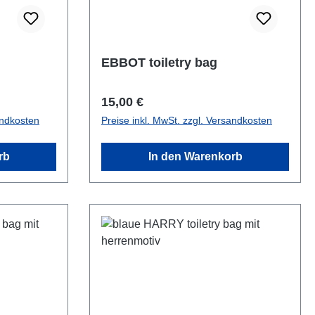
EBBOT toiletry bag
Regulärer Preis:
15,00 €
andkosten
Preise inkl. MwSt. zzgl. Versandkosten
rb
In den Warenkorb