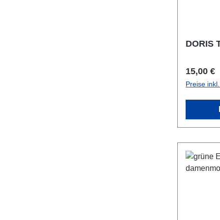
DORIS T
Reguläre
15,00 €
Preise ink