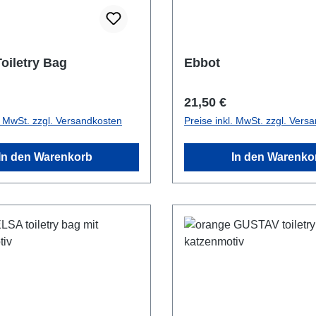
oiletry Bag
Ebbot
r Preis:
Regulärer Preis:
21,50 €
l. MwSt. zzgl. Versandkosten
Preise inkl. MwSt. zzgl. Vers
In den Warenkorb
In den Warenko