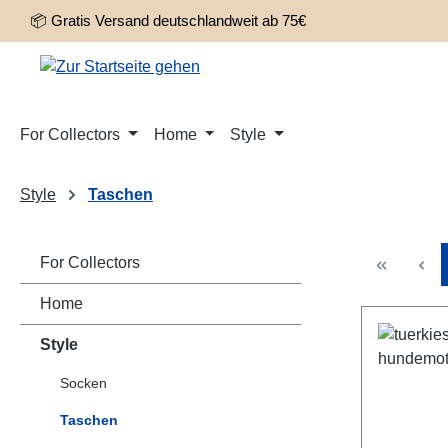
📦 Gratis Versand deutschlandweit ab 75€
m Hauptinhalt springen
Zur Suche springen
Zur Hauptnavigation springen
For Collectors
Home
Style
Style
Taschen
For Collectors
Home
Style
Socken
Taschen