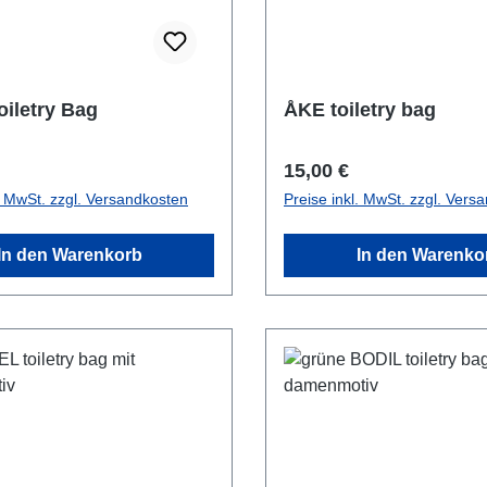
iletry Bag
ÅKE toiletry bag
r Preis:
Regulärer Preis:
15,00 €
l. MwSt. zzgl. Versandkosten
Preise inkl. MwSt. zzgl. Vers
In den Warenkorb
In den Warenko