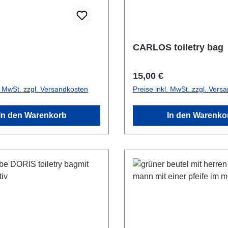
CARLOS toiletry bag
r Preis:
Regulärer Preis:
15,00 €
l. MwSt. zzgl. Versandkosten
Preise inkl. MwSt. zzgl. Vers
In den Warenkorb
In den Warenko