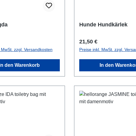
gda
Hunde Hundkärlek
r Preis:
Regulärer Preis:
21,50 €
l. MwSt. zzgl. Versandkosten
Preise inkl. MwSt. zzgl. Vers
In den Warenkorb
In den Warenko