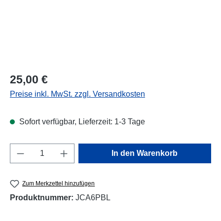
Regulärer Preis:
25,00 €
Preise inkl. MwSt. zzgl. Versandkosten
Sofort verfügbar, Lieferzeit: 1-3 Tage
Produkt Anzahl: Gib den gewünschten Wert e
In den Warenkorb
Zum Merkzettel hinzufügen
Produktnummer:
JCA6PBL