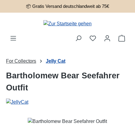
📦 Gratis Versand deutschlandweit ab 75€
Zum Hauptinhalt springen
Ware
For Collectors
Jelly Cat
Bartholomew Bear Seefahrer
Outfit
Bildergalerie überspringen