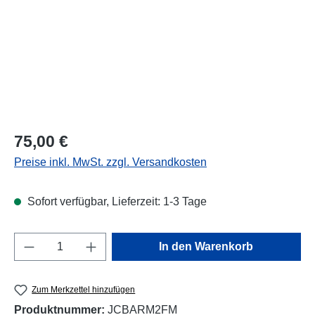
Regulärer Preis:
75,00 €
Preise inkl. MwSt. zzgl. Versandkosten
Sofort verfügbar, Lieferzeit: 1-3 Tage
Produkt Anzahl: Gib den gewünschten Wert e
In den Warenkorb
Zum Merkzettel hinzufügen
Produktnummer:
JCBARM2FM