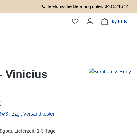
📞 Telefonische Beratung unter: 040 371672
0,00 €
Ware
 Vinicius
eis:
€
 MwSt. zzgl. Versandkosten
ügbar, Lieferzeit: 1-3 Tage