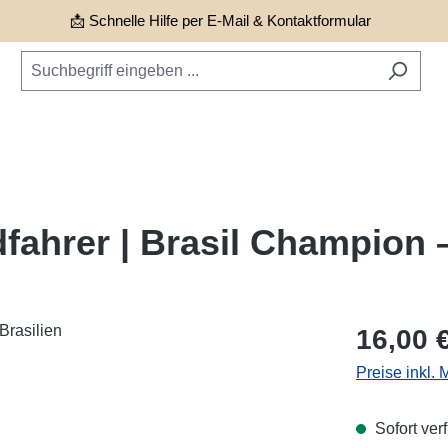
📩 Schnelle Hilfe per E-Mail & Kontaktformular
fahrer | Brasil Champion –
Regulärer Pr
16,00 
Preise inkl.
Sofort verf