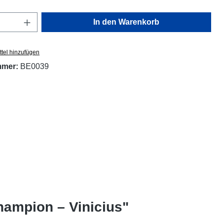
Anzahl: Gib den gewünschten Wert ein oder
In den Warenkorb
tel hinzufügen
mmer:
BE0039
hampion – Vinicius"