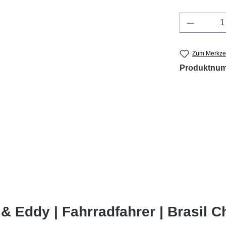
Produkt 
Zum Merkzet
Produktnu
& Eddy | Fahrradfahrer | Brasil C