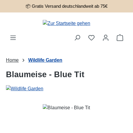
📦 Gratis Versand deutschlandweit ab 75€
Zum Hauptinhalt springen
Ware
Home
Wildlife Garden
Blaumeise - Blue Tit
Bildergalerie überspringen