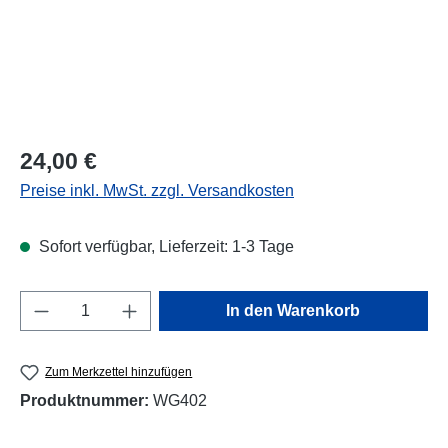
Regulärer Preis:
24,00 €
Preise inkl. MwSt. zzgl. Versandkosten
Sofort verfügbar, Lieferzeit: 1-3 Tage
Produkt Anzahl: Gib den gewünschten Wert e
In den Warenkorb
Zum Merkzettel hinzufügen
Produktnummer:
WG402