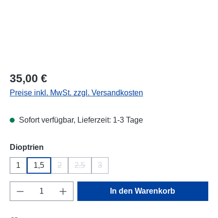
Regulärer Preis:
35,00 €
Preise inkl. MwSt. zzgl. Versandkosten
Sofort verfügbar, Lieferzeit: 1-3 Tage
auswählen
Dioptrien
1
1,5
2
2,5
3
(Diese Option ist zurzeit nicht verfügbar.)
(Diese Option ist zurzeit nicht verfügbar.)
(Diese Option ist zurzeit nicht verfügba
Produkt Anzahl: Gib den gewünschten Wert e
In den Warenkorb