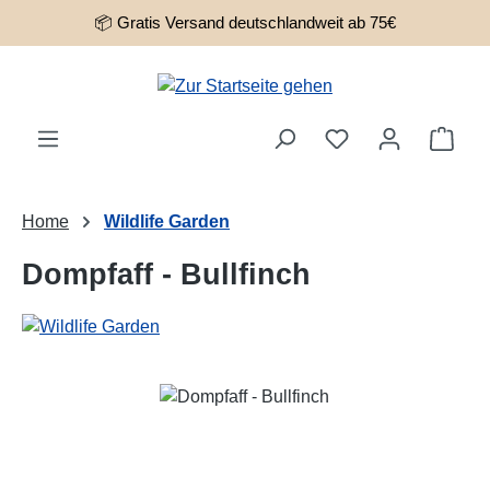
📦 Gratis Versand deutschlandweit ab 75€
Zum Hauptinhalt springen
Ware
Home
Wildlife Garden
Dompfaff - Bullfinch
Bildergalerie überspringen