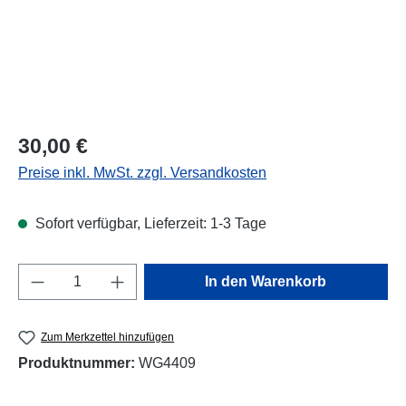
Regulärer Preis:
30,00 €
Preise inkl. MwSt. zzgl. Versandkosten
Sofort verfügbar, Lieferzeit: 1-3 Tage
Produkt Anzahl: Gib den gewünschten Wert e
In den Warenkorb
Zum Merkzettel hinzufügen
Produktnummer:
WG4409