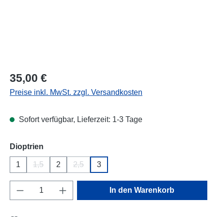
Regulärer Preis:
35,00 €
Preise inkl. MwSt. zzgl. Versandkosten
Sofort verfügbar, Lieferzeit: 1-3 Tage
auswählen
Dioptrien
1
1,5
2
2,5
3
(Diese Option ist zurzeit nicht verfügbar.)
(Diese Option ist zurzeit nicht verfügbar.)
Produkt Anzahl: Gib den gewünschten Wert e
In den Warenkorb