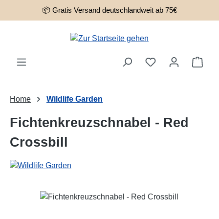
📦 Gratis Versand deutschlandweit ab 75€
Zum Hauptinhalt springen
Ware
Home
Wildlife Garden
Fichtenkreuzschnabel - Red
Crossbill
Bildergalerie überspringen