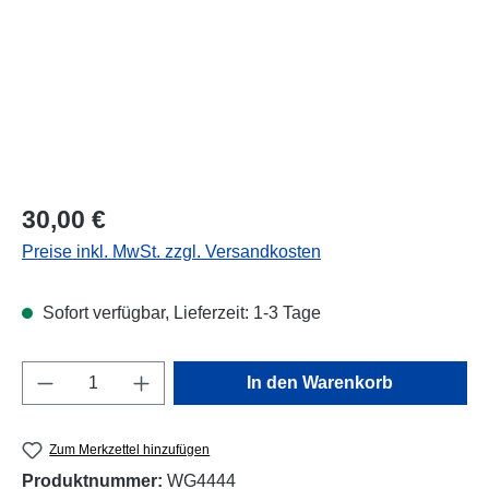
Regulärer Preis:
30,00 €
Preise inkl. MwSt. zzgl. Versandkosten
Sofort verfügbar, Lieferzeit: 1-3 Tage
Produkt Anzahl: Gib den gewünschten Wert e
In den Warenkorb
Zum Merkzettel hinzufügen
Produktnummer:
WG4444