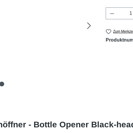
Produkt 
Zum Merkzet
Produktnu
öffner - Bottle Opener Black-hea