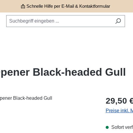
📩 Schnelle Hilfe per E-Mail & Kontaktformular
Opener Black-headed Gull
Regulärer Pr
29,50 
Preise inkl.
Sofort verf