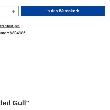
Anzahl: Gib den gewünschten Wert ein oder
In den Warenkorb
tel hinzufügen
mmer:
WG4986
ded Gull"