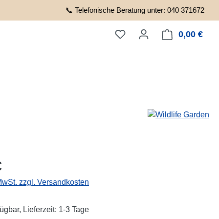
📞 Telefonische Beratung unter: 040 371672
0,00 €
Ware
eis:
€
 MwSt. zzgl. Versandkosten
ügbar, Lieferzeit: 1-3 Tage