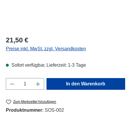
Regulärer Preis:
21,50 €
Preise inkl. MwSt. zzgl. Versandkosten
Sofort verfügbar, Lieferzeit: 1-3 Tage
Produkt Anzahl: Gib den gewünschten Wert e
In den Warenkorb
Zum Merkzettel hinzufügen
Produktnummer:
SOS-002