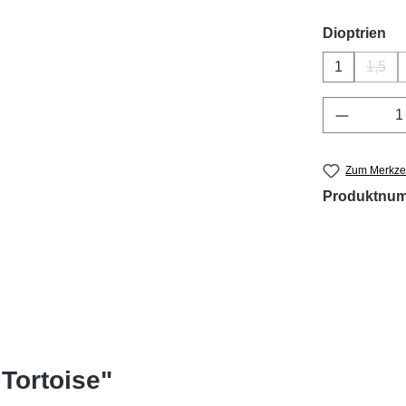
au
Dioptrien
1
1,5
(Dies
Produkt 
Zum Merkzet
Produktnu
Tortoise"