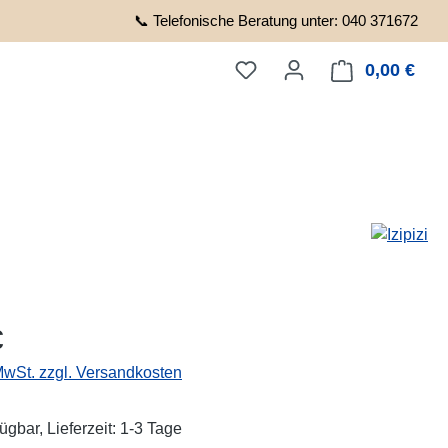
📞 Telefonische Beratung unter: 040 371672
0,00 €
Ware
eis:
€
 MwSt. zzgl. Versandkosten
ügbar, Lieferzeit: 1-3 Tage