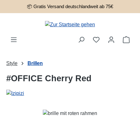
📦 Gratis Versand deutschlandweit ab 75€
Zum Hauptinhalt springen
Ware
Style
Brillen
#OFFICE Cherry Red
Bildergalerie überspringen