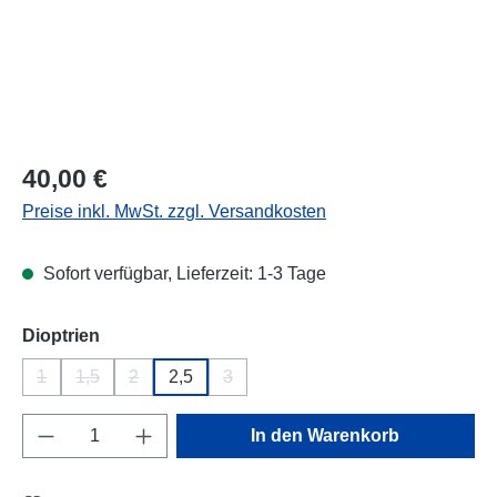
Regulärer Preis:
40,00 €
Preise inkl. MwSt. zzgl. Versandkosten
Sofort verfügbar, Lieferzeit: 1-3 Tage
auswählen
Dioptrien
1
1,5
2
2,5
3
(Diese Option ist zurzeit nicht verfügbar.)
(Diese Option ist zurzeit nicht verfügbar.)
(Diese Option ist zurzeit nicht verfügbar.)
(Diese Option ist zurzeit nicht verfügba
Produkt Anzahl: Gib den gewünschten Wert e
In den Warenkorb