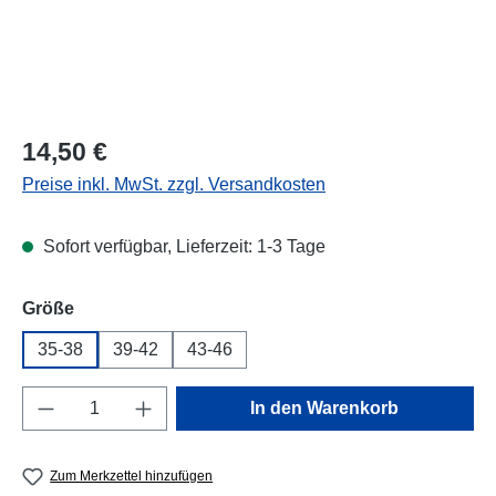
Regulärer Preis:
14,50 €
Preise inkl. MwSt. zzgl. Versandkosten
Sofort verfügbar, Lieferzeit: 1-3 Tage
auswählen
Größe
35-38
39-42
43-46
Produkt Anzahl: Gib den gewünschten Wert e
In den Warenkorb
Zum Merkzettel hinzufügen