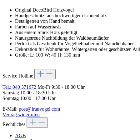
Original DecoBird Holzvogel
Handgeschnitzt aus hochwertigem Lindenholz
Detailgetreu von Hand bemalt
Farben auf Wasserbasis
Aus einem Stück Holz gefertigt
Naturgetreue Nachbildung der Waldbaumläufer
Perfekt als Geschenk für Vogelliebhaber und Naturliebhaber
Dekoration für Wohnräume, Wintergarten oder geschützten Au
Größe:
L: 100 W: 40 H: 130 mm
Service Hotline
Tel.: 040 371672
Mo-Fr 9:30 - 18:00 Uhr
Samstag 10:00 - 18:30 Uhr
Sonntag 10:00 - 17:00 Uhr
E-Mail:
post@frauvogel.com
Vertrag widerrufen
Rechtliches
AGB